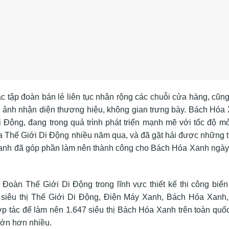
các tập đoàn bán lẻ liên tục nhân rộng các chuỗi cửa hàng, cũn
h ảnh nhận diện thương hiệu, không gian trưng bày. Bách Hóa
 Động, đang trong quá trình phát triển mạnh mẽ với tốc độ m
 Thế Giới Di Động nhiều năm qua, và đã gặt hái được những 
Hóa Xanh đã góp phần làm nên thành công cho Bách Hóa Xanh ngà
Đoàn Thế Giới Di Động trong lĩnh vực thiết kế thi công biển
 siêu thị Thế Giới Di Động, Điện Máy Xanh, Bách Hóa Xanh
ợp tác để làm nên 1.647 siêu thị Bách Hóa Xanh trên toàn quốc
 lớn hơn nhiều.