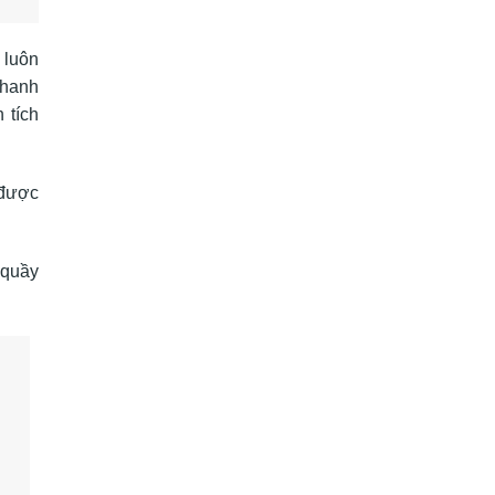
 luôn
thanh
 tích
 được
 quầy