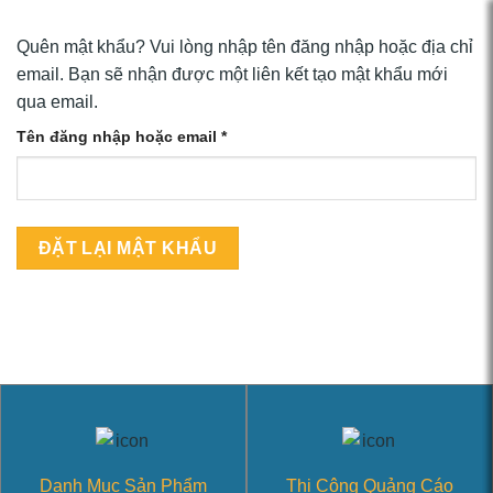
Chuyển
đến
Quên mật khẩu? Vui lòng nhập tên đăng nhập hoặc địa chỉ
nội
email. Bạn sẽ nhận được một liên kết tạo mật khẩu mới
dung
qua email.
Bắt
Tên đăng nhập hoặc email
*
buộc
ĐẶT LẠI MẬT KHẨU
Danh Mục Sản Phẩm
Thi Công Quảng Cáo