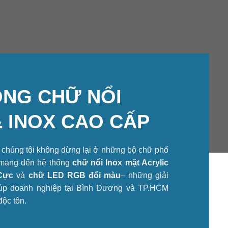
ÔNG CHỮ NỔI
&
INOX
CAO CẤP
, chúng tôi không dừng lại ở những bộ chữ phổ
 mang đến hệ thống
chữ nổi Inox mặt Acrylic
Cực
và
chữ LED RGB đổi màu
– những giải
iúp doanh nghiệp tại Bình Dương và TP.HCM
độc tôn.