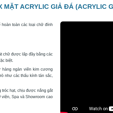
 MẶT ACRYLIC GIẢ ĐÁ (ACRYLIC G
hế hoàn toàn các loại chữ đính
ặt chữ được lấp đầy bằng các
ặc biệt.
hư hàng ngàn viên kim cương
trò như các thấu kính tán sắc,
tróc hạt, chịu được nắng gắt
ỹ viện, Spa và Showroom cao