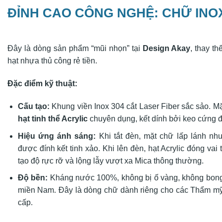
ĐỈNH CAO CÔNG NGHỆ: CHỮ INOX
Đây là dòng sản phẩm “mũi nhọn” tại
Design Akay
, thay t
hạt nhựa thủ công rẻ tiền.
Đặc điểm kỹ thuật:
Cấu tạo:
Khung viền Inox 304 cắt Laser Fiber sắc sảo. M
hạt tinh thể Acrylic
chuyên dụng, kết dính bởi keo cứng đ
Hiệu ứng ánh sáng:
Khi tắt đèn, mặt chữ lấp lánh n
được đính kết tinh xảo. Khi lên đèn, hạt Acrylic đóng vai 
tạo độ rực rỡ và lộng lẫy vượt xa Mica thông thường.
Độ bền:
Kháng nước 100%, không bị ố vàng, không bong 
miền Nam. Đây là dòng chữ dành riêng cho các Thẩm m
cấp.