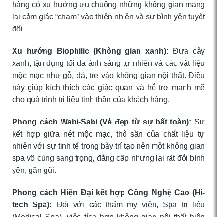
hàng có xu hướng ưu chuộng những không gian mang
lại cảm giác “chạm” vào thiên nhiên và sự bình yên tuyệt
đối.
Xu hướng Biophilic (Không gian xanh):
Đưa cây
xanh, tận dụng tối đa ánh sáng tự nhiên và các vật liệu
mộc mạc như gỗ, đá, tre vào không gian nội thất. Điều
này giúp kích thích các giác quan và hỗ trợ mạnh mẽ
cho quá trình trị liệu tinh thần của khách hàng.
Phong cách Wabi-Sabi (Vẻ đẹp từ sự bất toàn):
Sự
kết hợp giữa nét mộc mạc, thô sần của chất liệu tự
nhiên với sự tinh tế trong bày trí tạo nên một không gian
spa vô cùng sang trọng, đẳng cấp nhưng lại rất đỗi bình
yên, gần gũi.
Phong cách Hiện Đại kết hợp Công Nghệ Cao (Hi-
tech Spa):
Đối với các thẩm mỹ viện, Spa trị liệu
(Medical Spa), việc tích hợp không gian nội thất hiện