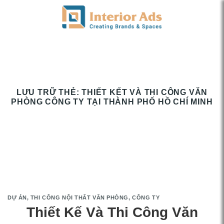
Chuyển
đến
nội
dung
LƯU TRỮ THẺ:
THIẾT KẾT VÀ THI CÔNG VĂN
PHÒNG CÔNG TY TẠI THÀNH PHỐ HỒ CHÍ MINH
DỰ ÁN
,
THI CÔNG NỘI THẤT VĂN PHÒNG, CÔNG TY
Thiết Kế Và Thi Công Văn