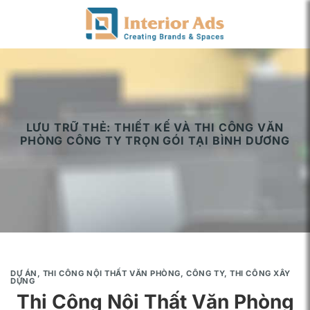
Chuyển
đến
nội
dung
LƯU TRỮ THẺ:
THIẾT KẾ VÀ THI CÔNG VĂN
PHÒNG CÔNG TY TRỌN GÓI TẠI BÌNH DƯƠNG
DỰ ÁN
,
THI CÔNG NỘI THẤT VĂN PHÒNG, CÔNG TY
,
THI CÔNG XÂY
DỰNG
Thi Công Nội Thất Văn Phòng