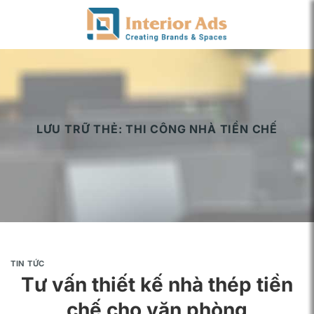
Chuyển
đến
nội
dung
LƯU TRỮ THẺ:
THI CÔNG NHÀ TIỀN CHẾ
TIN TỨC
Tư vấn thiết kế nhà thép tiền
chế cho văn phòng