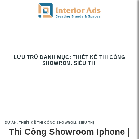
Chuyển
đến
nội
dung
LƯU TRỮ DANH MỤC:
THIẾT KẾ THI CÔNG
SHOWROM, SIÊU THỊ
DỰ ÁN
,
THIẾT KẾ THI CÔNG SHOWROM, SIÊU THỊ
Thi Công Showroom Iphone |