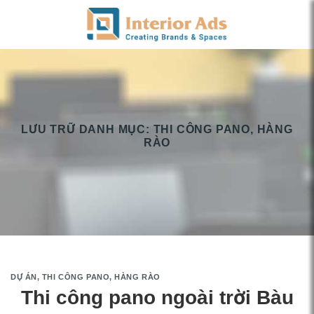
Chuyển
đến
nội
dung
LƯU TRỮ DANH MỤC:
THI CÔNG PANO, HÀNG
RÀO
DỰ ÁN
,
THI CÔNG PANO, HÀNG RÀO
Thi công pano ngoài trời Bàu