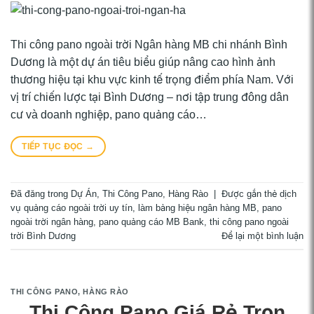
Thi công pano ngoài trời Ngân hàng MB chi nhánh Bình
Dương là một dự án tiêu biểu giúp nâng cao hình ảnh
thương hiệu tại khu vực kinh tế trọng điểm phía Nam. Với
vị trí chiến lược tại Bình Dương – nơi tập trung đông dân
cư và doanh nghiệp, pano quảng cáo…
TIẾP TỤC ĐỌC
→
Đã đăng trong
Dự Án
,
Thi Công Pano, Hàng Rào
|
Được gắn thẻ
dịch
vụ quảng cáo ngoài trời uy tín
,
làm bảng hiệu ngân hàng MB
,
pano
ngoài trời ngân hàng
,
pano quảng cáo MB Bank
,
thi công pano ngoài
trời Bình Dương
Để lại một bình luận
THI CÔNG PANO, HÀNG RÀO
Thi Công Pano Giá Rẻ Trọn